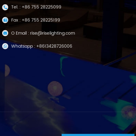
Tel. :
+86 755 28225099
Fax :
+86 755 28225199
O Email :
rise@riselighting.com
Whatsapp :
+8613428726006