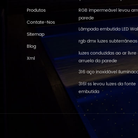
Produtos
RGB impermeável levou arr
parede
Contate-Nos
Lâmpada embutida LED Wal
Sitemap
rgb dmx luzes subterrâneas
Blog
luzes conduzidas ao ar livre
Xml
arruela da parede
316 aço inoxidável Iluminac
316l ss levou luzes da fonte
embutida