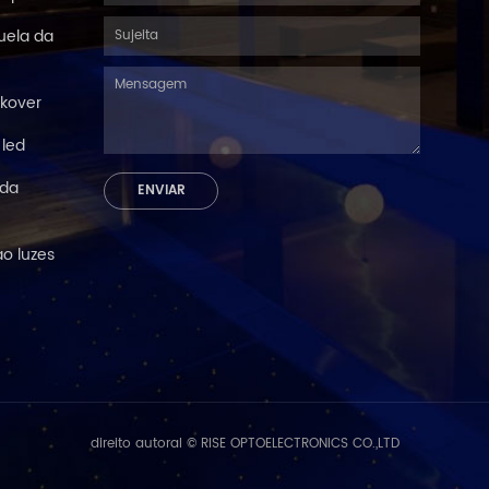
uela da
kover
 led
 da
ao luzes
direito autoral © RISE OPTOELECTRONICS CO.,LTD