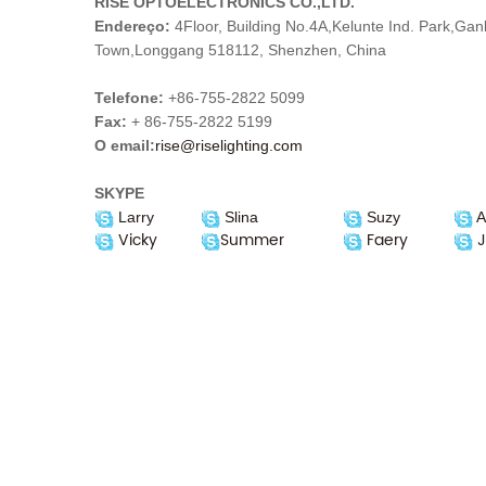
RISE OPTOELECTRONICS CO.,LTD.
Endereço:
4Floor, Building No.4A,Kelunte Ind. Park,Ganli
Town,Longgang 518112, Shenzhen, China
Telefone:
+86-755-2822 5099
Fax:
+ 86-755-2822 5199
O email:
rise@riselighting.com
SKYPE
Larry
Slina
Suzy
A
Vicky
Summer
Faery
J