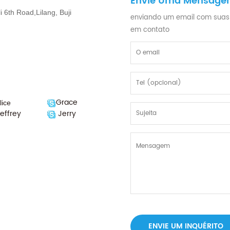
Envie Uma Mensag
 6th Road,Lilang, Buji
enviando um email com suas
em contato
Grace
lice
effrey
Jerry
ENVIE UM INQUÉRITO