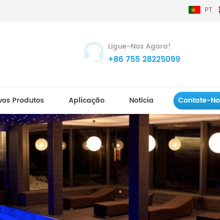
PT
Ligue-Nos Agora!
+86 755 28225099
vos Produtos
Aplicação
Notícia
Contate-No