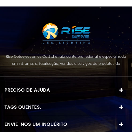
Rise Optoelectronics Co.,Ltd é fabricante profissional e especializada
em r & amp; d, fabricação, vendas e serviços de produtos de
iluminação led, com uma grande variedade de unidades de
iluminação para uso residencial, comercial e lanscape. com o
conceito de negócio e modelo de "qualidade em primeiro lugar,
PRECISO DE AJUDA
serviço acima de tudo", combinando e...
TAGS QUENTES.
ENVIE-NOS UM INQUÉRITO