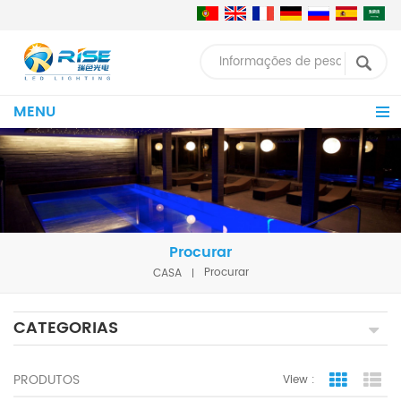
MENU
Procurar
CASA
Procurar
CATEGORIAS
PRODUTOS
View :
Grid Vie
Lis