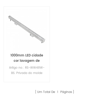
1000mm LED cidade
cor lavagem de
parede luz DC24V
Artigo no.: RS-WW48W-
BS. Privada do molde
levou arruela da parede
com IP23, RGBW DMX,
excitador externo
Um Total De
1
Páginas