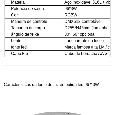
Material
Aço inoxidável 316L + vidro
Potência de saída
96*3W
Cor
RGBW
Maneira de controle
DMX512 controlável
Tamanho do corpo
D255*H46mm (tamanho do ori
ângulo de feixe
30°, 60° opcional
Lente
transparente ou fosco
fonte led
Marca famosa alta LM / chip 
Cabo Fio
Cabo de borracha AWG 5/1
Características da fonte de luz embutida led 96 * 3W