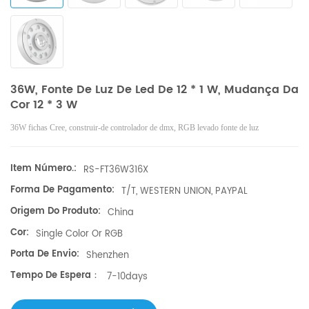
36W, Fonte De Luz De Led De 12 * 1 W, Mudança Da
Cor 12 * 3 W
36W fichas Cree, construir-de controlador de dmx, RGB levado fonte de luz
Item Número.:
RS-FT36W316X
Forma De Pagamento:
T/T, WESTERN UNION, PAYPAL
Origem Do Produto:
China
Cor:
Single Color Or RGB
Porta De Envio:
Shenzhen
Tempo De Espera：
7-10days