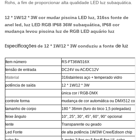
Rohs, a fim de proporcionar alta qualidade LED luz subaquática.
12 * 1W/12 * 3W cor mudar piscina LED luz,
316ss fonte de
anel led,
luz LED RGB IP68 36W subaquática,
IP68 cor
mudança levou piscina luz de RGB LED aquário luz
Especificações
de luz
de 12 * 1W/12 * 3W conduziu a fonte
Item número
RS-FT36W316X
tensão de entrada
DC24V ou AC/DC12V
Material
316stainless aço + temperado vidro
potência de saída
12 * 1W/12 * 3W
única cor / RGB-DMX
controle forma
mudança de cor automática ou DMX512 contr
tamanho de corpo
180 * 36mm (furo do bico 1,5 polegadas)
feixe ângulo
10°, 25°, 30°, 45°, 60°, 90° opcional
lente
Transparente ou geado
Led Fonte
de alta potência 1W/3W Cree/Edison chip
cabo fio
1 metro 3 fios ou 5 fios/6 fios UL cabo