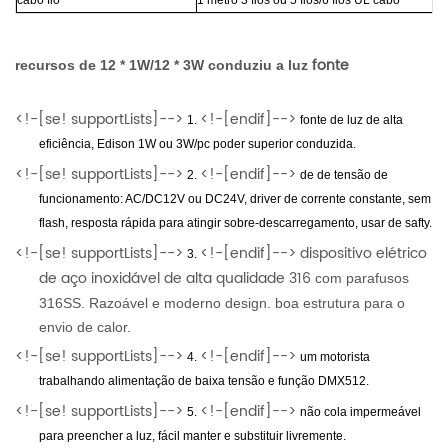
fonte
recursos
de 12 * 1W/12 * 3W conduziu a luz
<!-[se! supportLists]-->
<!-[endif]-->
1.
fonte de luz de alta
eficiência, Edison 1W ou 3W/pc poder superior conduzida.
<!-[se! supportLists]-->
<!-[endif]-->
2.
de
de tensão de
funcionamento:
AC/DC12V ou DC24V, driver de corrente constante, sem
flash, resposta rápida para atingir sobre-descarregamento, usar de safty.
<!-[se! supportLists]-->
<!-[endif]--> dispositivo elétrico
3.
de aço inoxidável de alta qualidade 316
com parafusos
316SS. Razoável e moderno design. boa estrutura para o
envio de calor.
<!-[se! supportLists]-->
<!-[endif]-->
4.
um motorista
trabalhando alimentação de baixa tensão e função DMX512.
<!-[se! supportLists]-->
<!-[endif]-->
5.
não cola impermeável
para preencher a luz, fácil manter e substituir livremente.