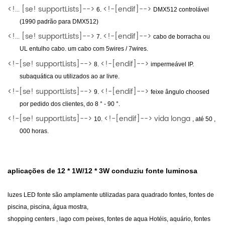
<!... [se! supportLists]-->
<!-[endif]-->
6.
DMX512 controlável
(1990 padrão para DMX512)
<!... [se! supportLists]-->
<!-[endif]-->
7.
cabo de borracha ou
UL entulho cabo. um cabo com 5wires / 7wires.
<!-[se! supportLists]-->
<!-[endif]-->
8.
impermeável IP.
subaquática ou utilizados ao ar livre.
<!-[se! supportLists]-->
<!-[endif]-->
9.
feixe ângulo choosed
por pedido dos clientes, do 8 ° - 90 °.
<!-[se! supportLists]-->
<!-[endif]--> vida longa
10.
, até
50
,
000 horas.
aplicações de 12 * 1W/12 * 3W conduziu fonte luminosa
luzes LED fonte são amplamente utilizadas para quadrado fontes, fontes de
piscina, piscina, água mostra,
shopping centers , lago com peixes, fontes de aqua Hotéis, aquário, fontes