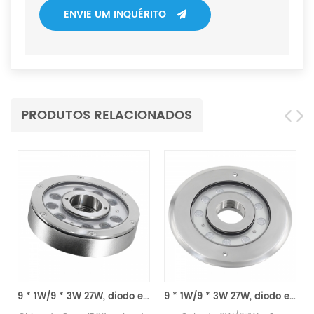
ENVIE UM INQUÉRITO
PRODUTOS RELACIONADOS
te de Luz
9 * 1W/9 * 3W 27W, diodo emissor de luz de fonte subaquática
9 * 1W/9 * 3W 27W, diodo emissor de luz de fonte embutida