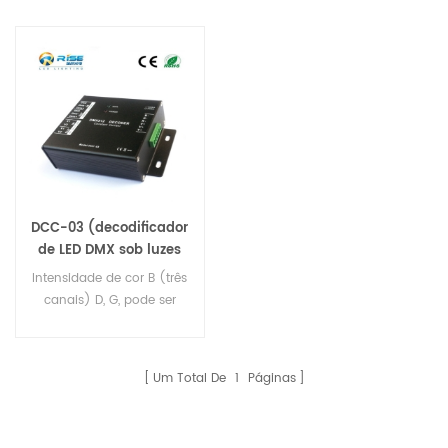
DCC-03 (decodificador
de LED DMX sob luzes
de água, luzes LED
Intensidade de cor B (três
Inground
canais) D, G, pode ser
ajustada
independentemente.
Permite que toselect
Um Total De
1
Páginas
current(0-700MA) de
saída 1WLED motorista de
350mA 7WLED motorista