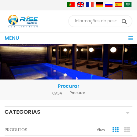
MENU
Procurar
CASA
Procurar
CATEGORIAS
PRODUTOS
View :
Grid Vie
Lis