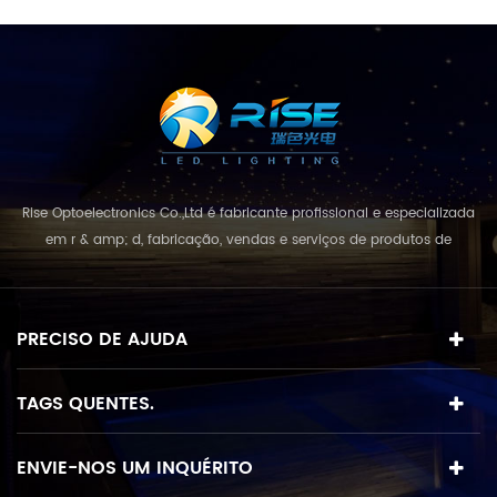
Rise Optoelectronics Co.,Ltd é fabricante profissional e especializada
em r & amp; d, fabricação, vendas e serviços de produtos de
iluminação led, com uma grande variedade de unidades de
iluminação para uso residencial, comercial e lanscape. com o
conceito de negócio e modelo de "qualidade em primeiro lugar,
PRECISO DE AJUDA
serviço acima de tudo", combinando e...
TAGS QUENTES.
ENVIE-NOS UM INQUÉRITO