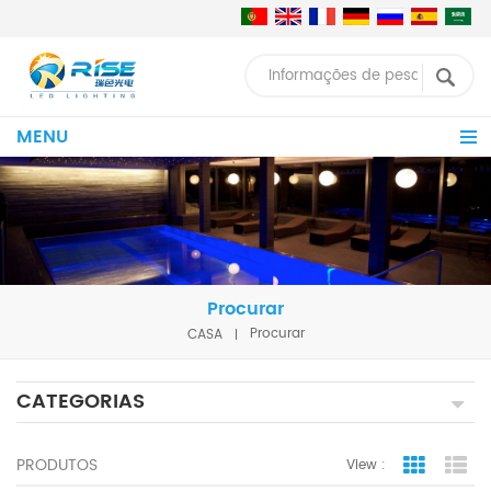
MENU
Procurar
CASA
Procurar
CATEGORIAS
PRODUTOS
View :
Grid Vie
Lis