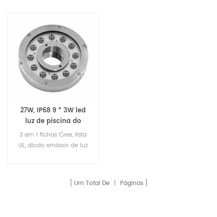
27W, IP68 9 * 3W led
luz de piscina do
chafariz
3 em 1 fichas Cree, lista
UL, diodo emissor de luz
de fonte subaquática
Um Total De
1
Páginas