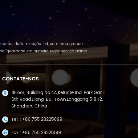
e produtos de iluminação led, com uma grande
e "qualidade em primeiro lugar, serviço acima
CONTATE-NOS
4Floor, Building No.4A,Kelunte Ind. Park,Ganli
6th Road,Lilang, Buji Town,Longgang 518112,
Shenzhen, China
Tel. :
+86 755 28225099
Fax :
+86 755 28225199