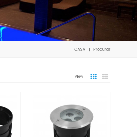
CASA
Procurar
View :
Grid View
List View