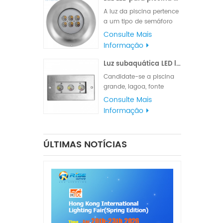
com cabo de borracha
A luz da piscina pertence
VDE ou cabo de borracha
a um tipo de semáforo
UL.
que atende a vários
Consulte Mais
requisitos de iluminação
Informação
e sinalização. A
classificação à prova
Luz subaquática LED linear de aço inoxidável 316L
d'água IP68 é adequada
Candidate-se a piscina
para iluminação
grande, lagoa, fonte
marítima, luzes de
quadrada do parque ou
Consulte Mais
navegação e luzes de
fonte do hotel.
Informação
sinalização
ÚLTIMAS NOTÍCIAS