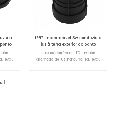
uziu a
IP67 impermeável 3w conduziu a
o ponto
luz à terra exterior do ponto
ambém
Luzes subterrâneas LED também
d, levou
chamado de luz inground led, levou
luz do
luz de convés, conduziu a luz do
 escada,
caminho, conduziu a luz da escada,
nduziu a
conduziu a luz enterrada, conduziu a
as
u a luz
luz, conduziu a luz, conduziu a luz
e parede,
walkover, levou recesso luz de parede,
rrada,
O RGB conduziu a luz enterrada,
RGB
lâmpada de assoalho RGB
 RGB da
impermeável, luz conduzida RGB da
round do
plaza, luz inoxidável do inground do
 luz
diodo emissor de luz RGB, luz
onduzida
conduzida do passo, terra conduzida