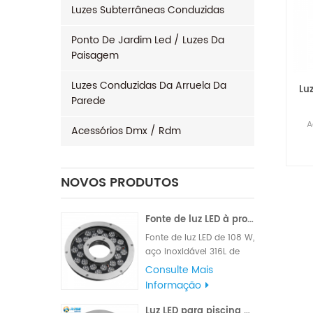
Luzes Subterrâneas Conduzidas
Ponto De Jardim Led / Luzes Da
Paisagem
Luzes Conduzidas Da Arruela Da
Lu
Parede
A
Acessórios Dmx / Rdm
NOVOS PRODUTOS
Fonte de luz LED à prova d'água 96x3W 120W
Fonte de luz LED de 108 W,
aço inoxidável 316L de
alta qualidade para
Consulte Mais
material, marca famosa
Informação
de alto LM, chips Edison
ou Epistar, fornecidos
Luz LED para piscina externa 24W 316L aço inoxidável IP68