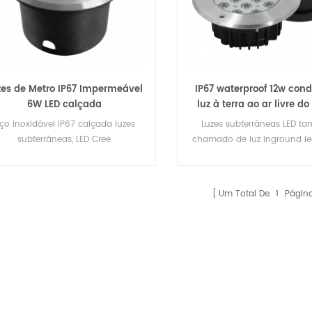
zes de Metro IP67 Impermeável
IP67 waterproof 12w cond
6W LED calçada
luz à terra ao ar livre d
ço inoxidável IP67 calçada luzes
Luzes subterrâneas LED t
subterrâneas, LED Cree
chamado de luz inground le
luz de convés, conduziu a 
caminho, conduziu a luz da
conduziu a luz enterrada, co
Um Total De
1
Págin
luz, conduziu a luz, conduzi
walkover, levou recesso luz d
O RGB conduziu a luz ente
lâmpada de assoalho 
impermeável, luz conduzida
plaza, luz inoxidável do ing
diodo emissor de luz RGB,
conduzida do passo, terra c