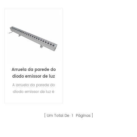
Arruela da parede do
diodo emissor de luz
de 24x3W IP65 com
A arruela da parede do
controlador de DMX
diodo emissor de luz é
chamada também
arruela exterior da parede
do diodo emissor de luz,
Um Total De
1
Páginas
luz da arruela da parede
do diodo emissor de luz,
cor conduzida da cidade,