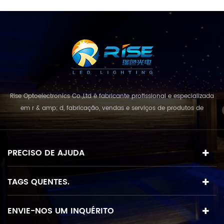
luz conduzida da arruela
da parede, etc. Todos eles
com alta potência
liderada por Cree &
Edison. A luz conduzida
da lavagem da parede
Tensão de
funcionamento:
Rise Optoelectronics Co.,Ltd é fabricante profissional e especializada
em r & amp; d, fabricação, vendas e serviços de produtos de
iluminação led, com uma grande variedade de unidades de
iluminação para uso residencial, comercial e lanscape. com o
conceito de negócio e modelo de "qualidade em primeiro lugar,
PRECISO DE AJUDA
serviço acima de tudo", combinando e...
TAGS QUENTES.
ENVIE-NOS UM INQUÉRITO