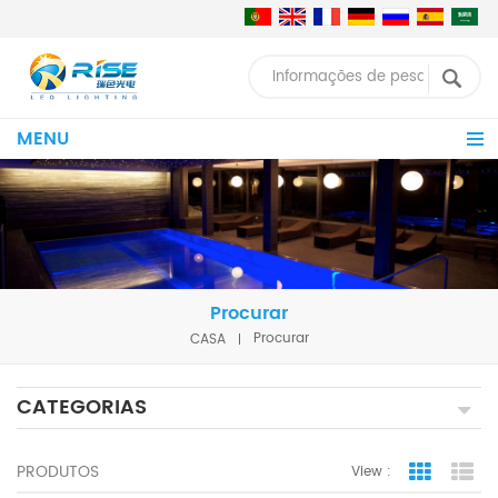
MENU
Procurar
CASA
Procurar
CATEGORIAS
PRODUTOS
View :
Grid Vie
Lis