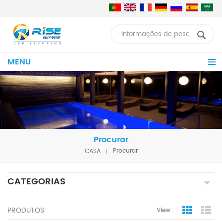
MENU
Procurar
CASA
Procurar
CATEGORIAS
PRODUTOS
View :
Grid Vie
Lis