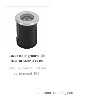
Luzes do Inground de
aço 316stainless 1W
DC12V 1W com 316SS luzes
do Inground, IP67.
Um Total De
1
Páginas