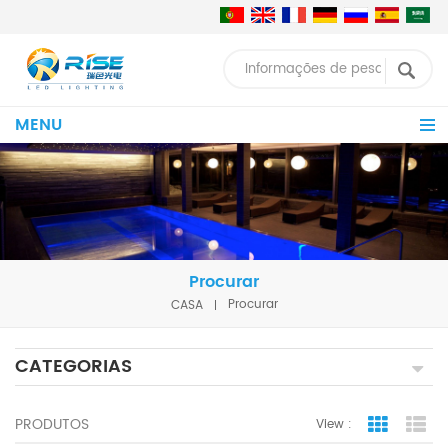
MENU
Procurar
CASA
Procurar
CATEGORIAS
PRODUTOS
View :
Grid Vie
Lis