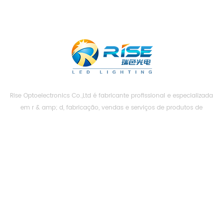
Rise Optoelectronics Co.,Ltd é fabricante profissional e especializada
em r & amp; d, fabricação, vendas e serviços de produtos de
iluminação led, com uma grande variedade de unidades de
iluminação para uso residencial, comercial e lanscape. com o
conceito de negócio e modelo de "qualidade em primeiro lugar,
PRECISO DE AJUDA
serviço acima de tudo", combinando e...
TAGS QUENTES.
ENVIE-NOS UM INQUÉRITO