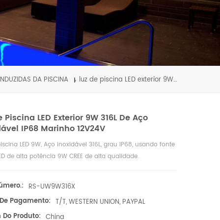
NDUZIDAS DA PISCINA
luz de piscina LED exterior 9W 316L de aço inoxidável IP68 marinho 12V24V
e Piscina LED Exterior 9W 316L De Aço
dável IP68 Marinho 12V24V
piscina LED 9W, Aço inoxidável 316L, grau IP68, usando fonte
LED de alta potência 9W CREE de alta qualidade.
úmero.:
RS-UW9W316X
De Pagamento:
T/T, WESTERN UNION, PAYPAL
 Do Produto:
China