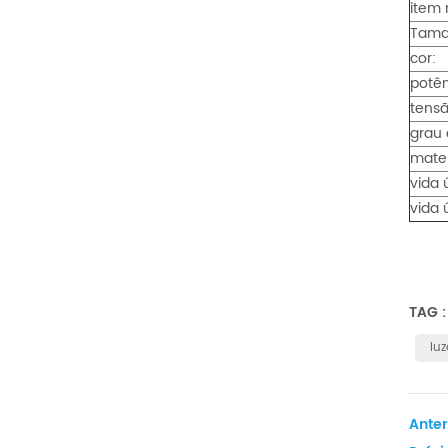
item n
Tama
cor:
potên
tensã
grau 
mater
vida 
vida 
TAG 
luz
Anter