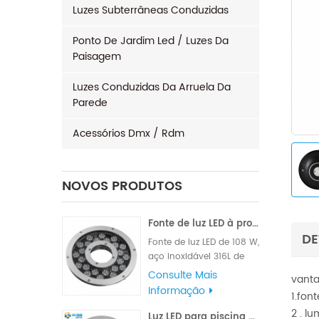
Luzes Subterrâneas Conduzidas
Ponto De Jardim Led / Luzes Da
Paisagem
Luzes Conduzidas Da Arruela Da
Parede
Acessórios Dmx / Rdm
NOVOS PRODUTOS
Fonte de luz LED à prova d'água 96x3W 120W
DE
Fonte de luz LED de 108 W,
aço inoxidável 316L de
alta qualidade para
Consulte Mais
vanta
material, marca famosa
Informação
1.fon
de alto LM, chips Edison
2 . l
ou Epistar, fornecidos
Luz LED para piscina externa 24W 316L aço inoxidável IP68