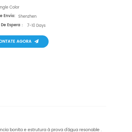
ingle Color
e Envio:
Shenzhen
 De Espera：
7-10 Days
ONTATE AGORA
ncia bonita e estrutura à prova d'água resonable .