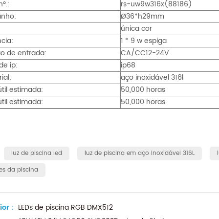
º.:
rs-uw9w316x(88186)
nho:
Ø36*h29mm
única cor
cia:
1 * 9 w espiga
o de entrada:
CA/CC12-24V
de ip:
ip68
ial:
aço inoxidável 316l
útil estimada:
50,000 horas
útil estimada:
50,000 horas
:
luz de piscina led
luz de piscina em aço inoxidável 316L
es da piscina
ior :
LEDs de piscina RGB DMX512