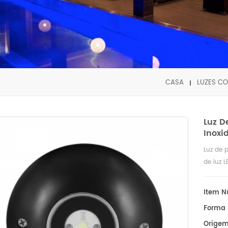
CASA
LUZES CO
Luz D
Inoxi
Luz de 
de luz 
Item N
Forma 
Origem