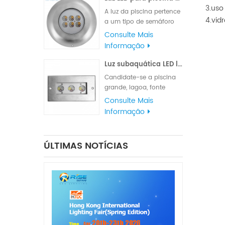
com cabo de borracha
3.uso
A luz da piscina pertence
VDE ou cabo de borracha
4.vid
a um tipo de semáforo
UL.
que atende a vários
Consulte Mais
requisitos de iluminação
Informação
e sinalização. A
classificação à prova
Luz subaquática LED linear de aço inoxidável 316L
d'água IP68 é adequada
Candidate-se a piscina
para iluminação
grande, lagoa, fonte
marítima, luzes de
quadrada do parque ou
Consulte Mais
navegação e luzes de
fonte do hotel.
Informação
sinalização
ÚLTIMAS NOTÍCIAS