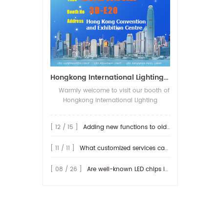
Hongkong International Lighting Show on April 20-23th,2026
Warmly welcome to visit our booth of
Hongkong International Lighting
fair(Spring Edition), The show open on
20-23th,April 2026 in Hong Kong
[ 12 / 15 ]
Adding new functions to old lamp
Convention and Exhibition Centre. We
will be show more IP68-rated outdoor
[ 11 / 11 ]
What customized services can be provided by RISE ?
products, along with their connection
methods. We look forward to seeing
you at our booth! Booth No.: 3D-E20
[ 08 / 26 ]
Are well-known LED chips important for producing LED lamps?