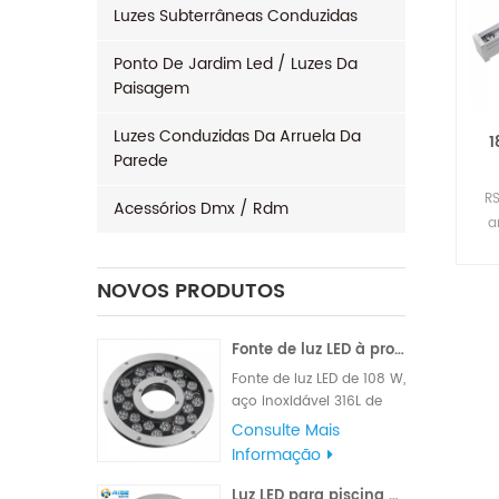
Luzes Subterrâneas Conduzidas
Ponto De Jardim Led / Luzes Da
Paisagem
Luzes Conduzidas Da Arruela Da
1
Parede
R
Acessórios Dmx / Rdm
a
pa
NOVOS PRODUTOS
Fonte de luz LED à prova d'água 96x3W 120W
Fonte de luz LED de 108 W,
aço inoxidável 316L de
alta qualidade para
Consulte Mais
material, marca famosa
Informação
de alto LM, chips Edison
ou Epistar, fornecidos
Luz LED para piscina externa 24W 316L aço inoxidável IP68