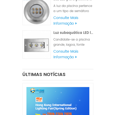
com cabo de borracha
A luz da piscina pertence
VDE ou cabo de borracha
a um tipo de semáforo
UL.
que atende a vários
Consulte Mais
requisitos de iluminação
Informação
e sinalização. A
classificação à prova
Luz subaquática LED linear de aço inoxidável 316L
d'água IP68 é adequada
Candidate-se a piscina
para iluminação
grande, lagoa, fonte
marítima, luzes de
quadrada do parque ou
Consulte Mais
navegação e luzes de
fonte do hotel.
Informação
sinalização
ÚLTIMAS NOTÍCIAS