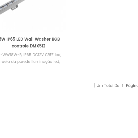
8W IP65 LED Wall Washer RGB
controle DMX512
S-WW18W-B, IP65 DC12V CREE led,
rruela da parede iluminação led,
isagem de alta qualidade LED luz
Um Total De
1
Págin