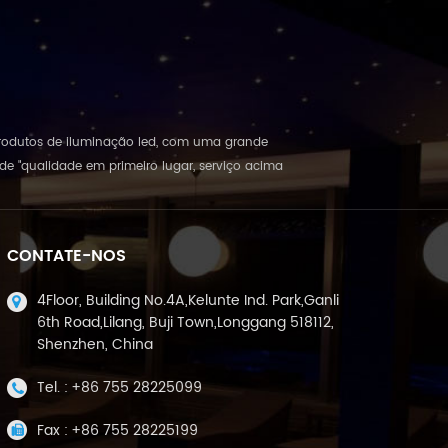
e produtos de iluminação led, com uma grande
e "qualidade em primeiro lugar, serviço acima
CONTATE-NOS
4Floor, Building No.4A,Kelunte Ind. Park,Ganli
6th Road,Lilang, Buji Town,Longgang 518112,
Shenzhen, China
Tel. :
+86 755 28225099
Fax :
+86 755 28225199