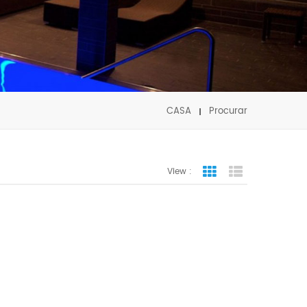
CASA
Procurar
View :
Grid View
List View