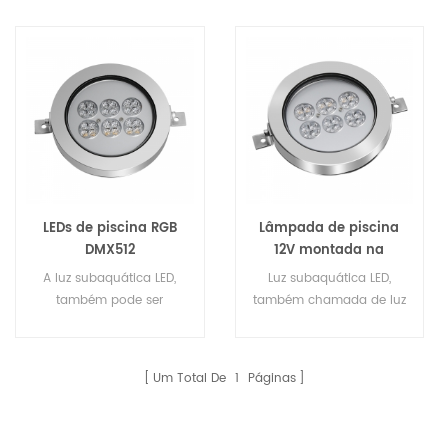
LEDs de piscina RGB
Lâmpada de piscina
DMX512
12V montada na
parede RGBW
A luz subaquática LED,
Luz subaquática LED,
mudança de cor; Luzes
também pode ser
também chamada de luz
conduzidas
chamada de luz
subaquática LED, luz LED
impermeáveis ​​
subaquática led, luz de
para lago, luz LED para
subaquáticas da
lago led, luz de piscina
piscina, luz LED para
Um Total De
1
Páginas
piscina do RGB IP68
led, luz de pontos aqua
pontos aquáticos, luzes
led, luzes submarinas led,
submarinas LED, são com
são com aço inoxidável
aço inoxidável 316 ou