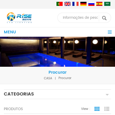
MENU
Procurar
CASA
Procurar
CATEGORIAS
PRODUTOS
View :
Grid Vie
Lis