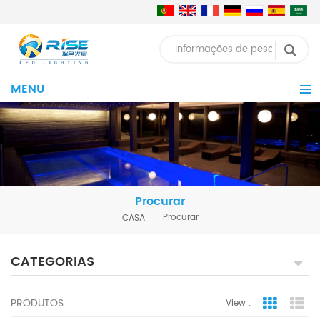
MENU
Procurar
CASA
Procurar
CATEGORIAS
PRODUTOS
View :
Grid Vie
Lis