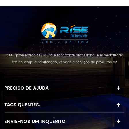
Rise Optoelectronics Co.,Ltd é fabricante profissional e especializada
em r & amp; d, fabricação, vendas e serviços de produtos de
iluminação led, com uma grande variedade de unidades de
iluminação para uso residencial, comercial e lanscape. com o
conceito de negócio e modelo de "qualidade em primeiro lugar,
PRECISO DE AJUDA
serviço acima de tudo", combinando e...
TAGS QUENTES.
ENVIE-NOS UM INQUÉRITO