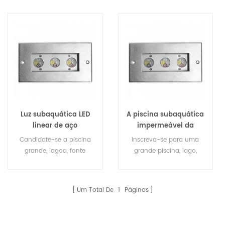
Luz subaquática LED
A piscina subaquática
linear de aço
impermeável da
inoxidável 316L
aplicação IP68 da
Candidate-se a piscina
Inscreva-se para uma
entrada 12Volt
grande, lagoa, fonte
grande piscina, lago,
conduziu luzes
quadrada do parque ou
fonte quadrada do
fonte do hotel.
parque ou fonte do hotel.
Um Total De
1
Páginas